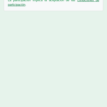
La participación implica la aceptación de las
condiciones de
participación
.
Contactar con el soporte del sitio
En este momento está usando el acceso para invitados (
Acceder
)
prensa