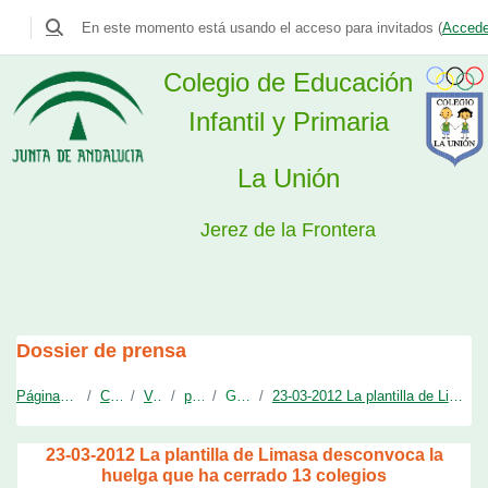
Colegio La Unión
En este momento está usando el acceso para invitados (
Accede
Selector de búsqueda de entrada
Colegio de Educación
Infantil y Primaria
La Unión
Jerez de la Frontera
Salta al contenido principal
Dossier de prensa
Página Principal
Cursos
Varios
prensa
General
23-03-2012 La plantilla de Limasa desconvoca la hu...
23-03-2012 La plantilla de Limasa desconvoca la
huelga que ha cerrado 13 colegios