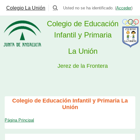
Colegio La Unión
Usted no se ha identificado. (
Acceder
)
Selector de búsqueda de entrada
Colegio de Educación
Infantil y Primaria
La Unión
Jerez de la Frontera
Salta al contenido principal
Colegio de Educación Infantil y Primaria La
Unión
Página Principal