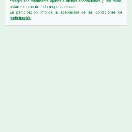
colegio son totalmente ajenos a dichas aportaciones y, por tanto,
están exentos de toda responsabilidad.
La participación implica la aceptación de las
condiciones de
participación
.
Contactar con el soporte del sitio
En este momento está usando el acceso para invitados (
Acceder
)
prensa