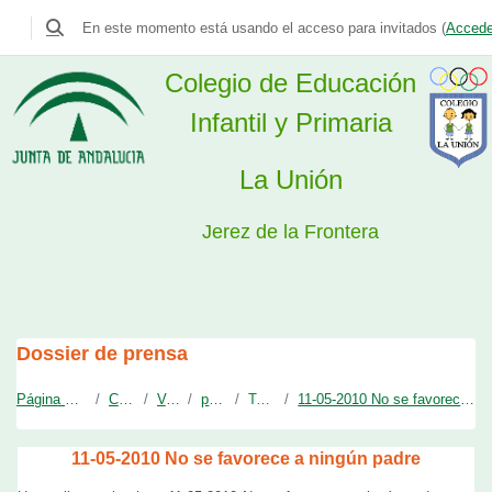
Colegio La Unión
En este momento está usando el acceso para invitados (
Accede
Selector de búsqueda de entrada
Colegio de Educación
Infantil y Primaria
La Unión
Jerez de la Frontera
Salta al contenido principal
Dossier de prensa
Página Principal
Cursos
Varios
prensa
Tema 2
11-05-2010 No se favorece a ningún padre
11-05-2010 No se favorece a ningún padre
Requisitos de finalización