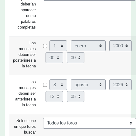
deberían
aparecer
como
palabras
completas
Los
Día
Mes
Año
mensajes
deben ser
Hora
Minuto
posteriores a
la fecha
Los
Día
Mes
Año
mensajes
deben ser
Hora
Minuto
anteriores a
la fecha
Seleccione
en qué foros
buscar