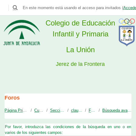
Colegio La Unión
En este momento está usando el acceso para invitados (
Accede
Selector de búsqueda de entrada
Colegio de Educación
Infantil y Primaria
La Unión
Jerez de la Frontera
Salta al contenido principal
Foros
Página Principal
Cursos
Secciones
claunion
Foros
Búsqueda avanzada
Por favor, introduzca las condiciones de la búsqueda en uno o en
varios de los siguientes campos: