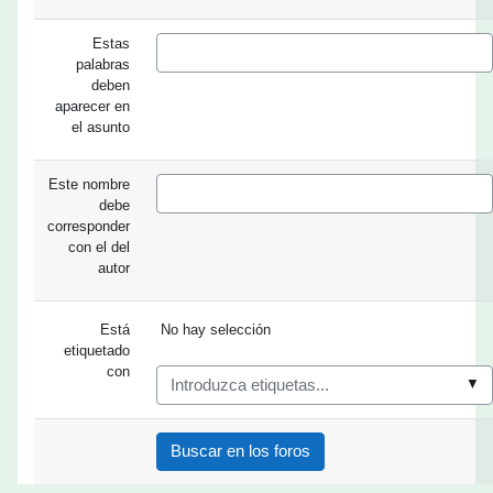
Estas
palabras
deben
aparecer en
el asunto
Este nombre
debe
corresponder
con el del
autor
Ítems seleccioandos:
Está
No hay selección
etiquetado
con
▼
Buscar en los foros