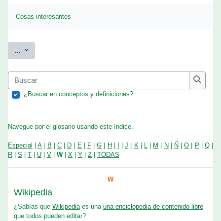
Requisitos de finalización
Cosas interesantes
Exportar entradas
...
Buscar
Buscar
¿Buscar en conceptos y definiciones?
Navegue por el glosario usando este índice.
Especial
|
A
|
B
|
C
|
D
|
E
|
F
|
G
|
H
|
I
|
J
|
K
|
L
|
M
|
N
|
Ñ
|
O
|
P
|
Q
|
R
|
S
|
T
|
U
|
V
|
W
|
X
|
Y
|
Z
|
TODAS
W
Wikipedia
¿Sabías que
Wikipedia
es una
una enciclopedia de contenido libre
que todos pueden editar?