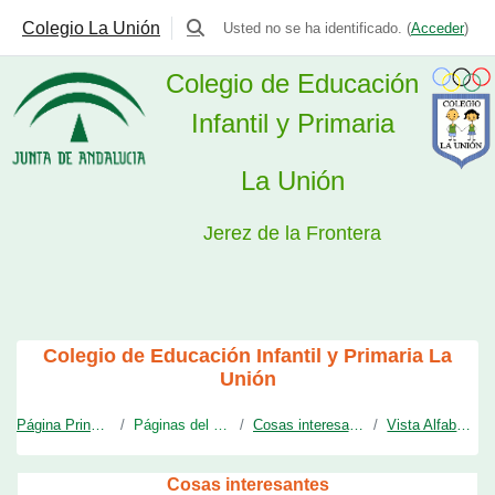
Colegio La Unión
Usted no se ha identificado. (
Acceder
)
Selector de búsqueda de entrada
Colegio de Educación
Infantil y Primaria
La Unión
Jerez de la Frontera
Salta al contenido principal
Colegio de Educación Infantil y Primaria La
Unión
Página Principal
Páginas del sitio
Cosas interesantes
Vista Alfabética
Cosas interesantes